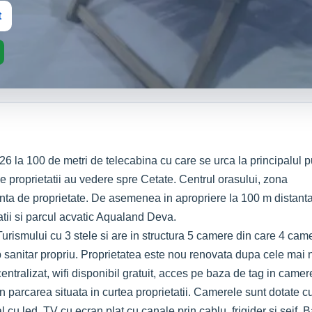
t
 26 la 100 de metri de telecabina cu care se urca la principalul 
e proprietatii au vedere spre Cetate. Centrul orasului, zona
anta de proprietate. De asemenea in apropriere la 100 m distant
tatii si parcul acvatic Aqualand Deva.
Turismului cu 3 stele si are in structura 5 camere din care 4 cam
p sanitar propriu. Proprietatea este nou renovata dupa cele mai 
entralizat, wi­fi disponibil gratuit, acces pe baza de tag in camere
 parcarea situata in curtea proprietatii. Camerele sunt dotate c
l cu led, TV cu ecran plat cu canale prin cablu, frigider si seif. B