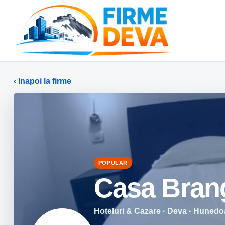
‹ Inapoi la firme
POPULAR
Casa Bran
Hoteluri & Cazare · Deva · Hunedo