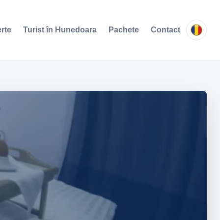
erte
Turist în Hunedoara
Pachete
Contact