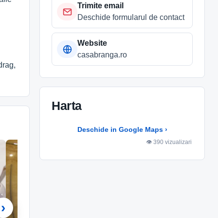
Trimite email
Deschide formularul de contact
Website
casabranga.ro
drag,
Harta
Deschide in Google Maps ›
Harta Google
👁 390 vizualizari
Accepta continutul extern pentru a
incarca harta.
Setari cookie
›