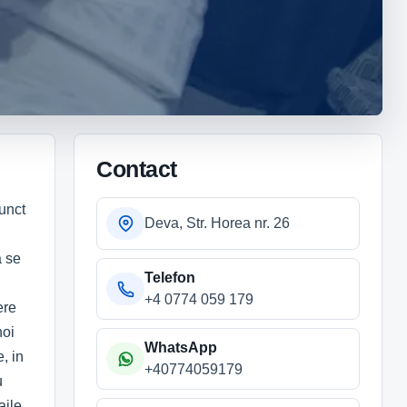
Contact
punct
Deva, Str. Horea nr. 26
a se
Telefon
+4 0774 059 179
ere
noi
WhatsApp
, in
+40774059179
u
aile