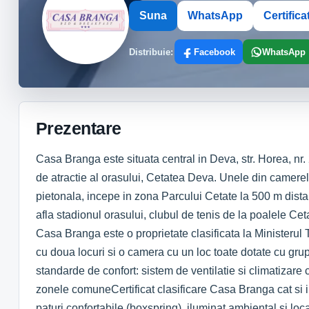
Suna
WhatsApp
Certifica
Distribuie:
Facebook
WhatsApp
Prezentare
Casa Branga este situata central in Deva, str. Horea, nr.
de atractie al orasului, Cetatea Deva. Unele din camerel
pietonala, incepe in zona Parcului Cetate la 500 m dist
afla stadionul orasului, clubul de tenis de la poalele Ce
Casa Branga este o proprietate clasificata la Ministerul 
cu doua locuri si o camera cu un loc toate dotate cu gru
standarde de confort: sistem de ventilatie si climatizare c
zonele comuneCertificat clasificare Casa Branga cat si in
paturi confortabile (boxspring), iluminat ambiental si loca