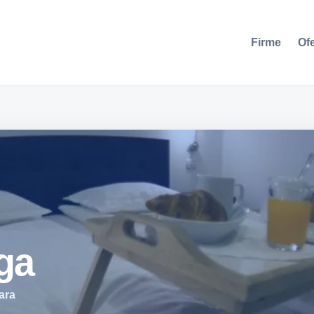
Firme
Of
ga
ara