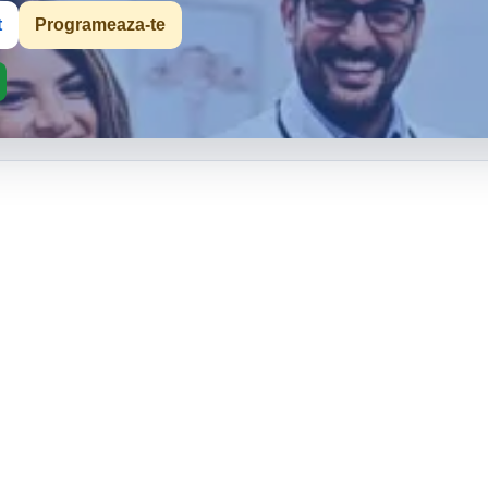
t
Programeaza-te