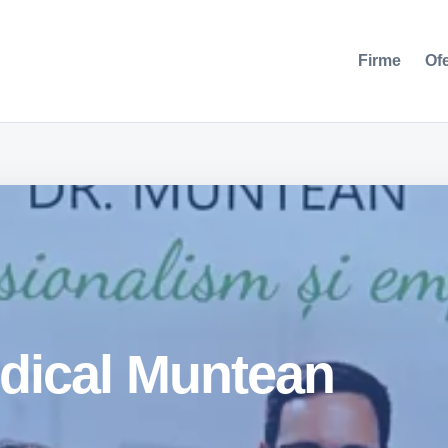
Firme
Of
dical Muntean