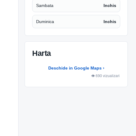
Sambata
Inchis
Duminica
Inchis
Harta
Deschide in Google Maps ›
Harta Google
👁 690 vizualizari
Accepta continutul extern pentru a
incarca harta.
Setari cookie