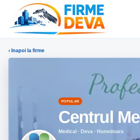
‹ Inapoi la firme
POPULAR
Centrul Me
Medical · Deva · Hunedoara