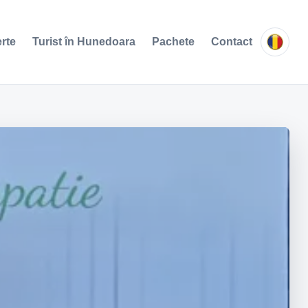
erte
Turist în Hunedoara
Pachete
Contact