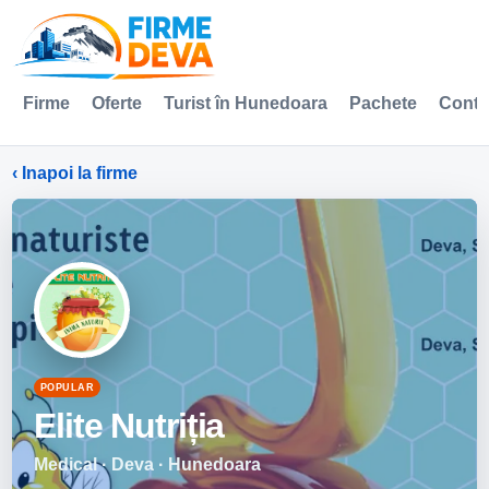
Firme
Oferte
Turist în Hunedoara
Pachete
Conta
‹ Inapoi la firme
POPULAR
Elite Nutriția
Medical · Deva · Hunedoara