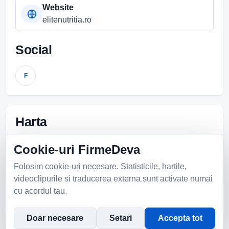
Website
elitenutritia.ro
Social
F
Harta
Cookie-uri FirmeDeva
Deschide in Google Maps ›
Harta Google
👁 368 vizualizari
Folosim cookie-uri necesare. Statisticile, hartile,
Accepta continutul extern pentru a incarca harta.
videoclipurile si traducerea externa sunt activate numai
cu acordul tau.
Setari cookie
Doar necesare
Setari
Accepta tot