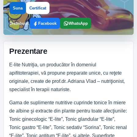
Suna
Certificat
Distribuie:
Facebook
WhatsApp
Prezentare
E-lite Nutriţia, un producător în domeniul
apifitoterapiei, vă propune preparate unice, cu reţete
originale, create de prof.dr. Adriana Vlad – nutriţionist,
specialist în terapii naturiste.
Gama de suplimente nutritive cuprinde tonice în miere
de albine şi extracte din plante pentru toate afecţiunile:
Tonic ginecologic “E-lite”, Tonic glandular “E-lite”,
Tonic gastro “E-lite”, Tonic sedativ “Sorina”, Tonic renal
“E-lite”, Tonic antitum “E-lite”, şi altele, Superforte